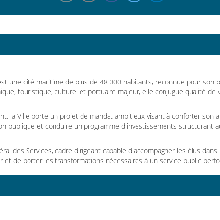
st une cité maritime de plus de 48 000 habitants, reconnue pour son pa
e, touristique, culturel et portuaire majeur, elle conjugue qualité de v
a Ville porte un projet de mandat ambitieux visant à conforter son attra
tion publique et conduire un programme d'investissements structurant a
éral des Services, cadre dirigeant capable d'accompagner les élus dans 
r et de porter les transformations nécessaires à un service public perfo