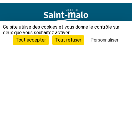
Ce site utilise des cookies et vous donne le contrôle sur
Ville de Saint-Malo
ceux que vous souhaitez activer
Hôtel de Ville
Tout accepter
Tout refuser
Personnaliser
Place Chateaubriand
CS 21826 – 35418 SAINT-MALO cedex
Tél. 02 99 40 71 11
HORAIRES D’OUVERTURE
CONTACTEZ-NOUS
PLAN D’ACCÈS AUX SERVICES
SUIVEZ-NOUS SUR LES RÉSEAUX SOCIAUX :