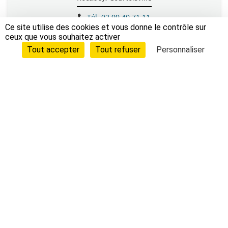
Tél. 02 99 40 71 11
Ce site utilise des cookies et vous donne le contrôle sur
Contacter par mail
ceux que vous souhaitez activer
Tout accepter
Tout refuser
Personnaliser
Retrouvez toutes nos offres d'emploi sur Linkedin en cliquant
ci-dessous:
Ville de Saint-Malo
Hôtel de Ville
Place Chateaubriand