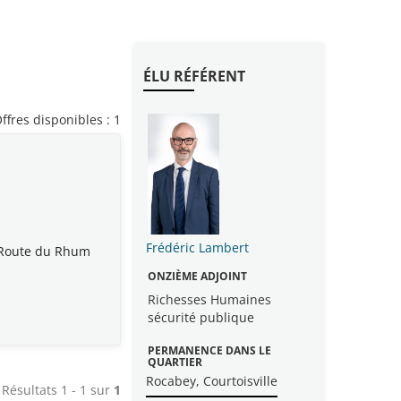
ÉLU RÉFÉRENT
e de recherche - rechargement de la page
ffres disponibles : 1
velle fenêtre)
Frédéric Lambert
a Route du Rhum
ONZIÈME ADJOINT
Richesses Humaines
sécurité publique
PERMANENCE DANS LE
QUARTIER
Rocabey, Courtoisville
Résultats 1 - 1 sur
1